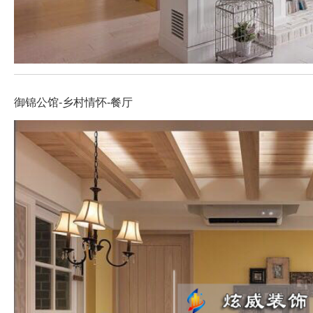
御锦公馆-乡村情怀-餐厅