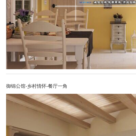
御锦公馆-乡村情怀-餐厅一角