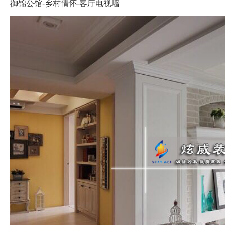
御锦公馆-乡村情怀-客厅电视墙