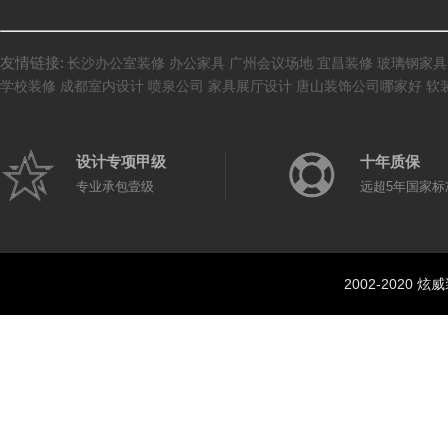
友情链接:
长沙办公室装修
办公家具
广州会议场地
宜昌装修
玻璃钢家具
学校装修
成都室内设计
喷泉公司
家具展厅设计
唐山装饰公司哪家好
软
设计专项甲级
十年质保
专业承包壹级
远超5年国家标
2002-202