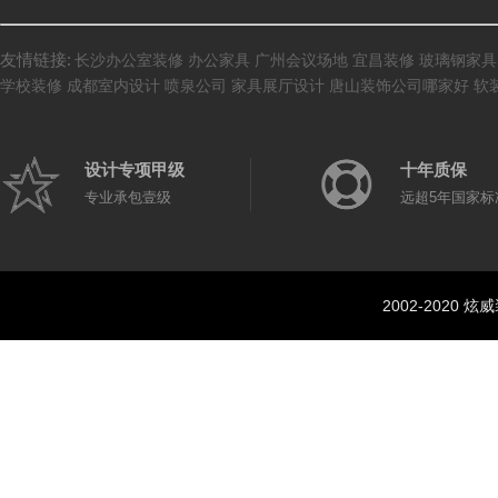
友情链接:
长沙办公室装修
办公家具
广州会议场地
宜昌装修
玻璃钢家具
学校装修
成都室内设计
喷泉公司
家具展厅设计
唐山装饰公司哪家好
软
设计专项甲级
十年质保
专业承包壹级
远超5年国家标
2002-202